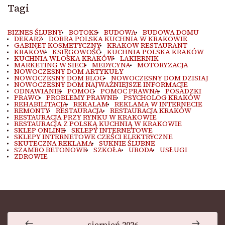
Tagi
BIZNES ŚLUBNY
BOTOKS
BUDOWA
BUDOWA DOMU
DEKARZ
DOBRA POLSKA KUCHNIA W KRAKOWIE
GABINET KOSMETYCZNY
KRAKOW RESTAURANT
KRAKÓW
KSIĘGOWOŚĆ
KUCHNIA POLSKA KRAKÓW
KUCHNIA WŁOSKA KRAKÓW
LAKIERNIK
MARKETING W SIECI
MEDYCYNA
MOTORYZACJA
NOWOCZESNY DOM ARTYKUŁY
NOWOCZESNY DOM BLOG
NOWOCZESNY DOM DZISIAJ
NOWOCZESNY DOM NAJWAŻNIEJSZE INFORMACJE
ODNAWIANIE
POMOC
POMOC PRAWNA
POSADZKI
PRAWO
PROBLEMY PRAWNE
PSYCHOLOG KRAKÓW
REHABILITACJA
REKALAM
REKLAMA W INTERNECIE
REMONTY
RESTAURACJA
RESTAURACJA KRAKÓW
RESTAURACJA PRZY RYNKU W KRAKOWIE
RESTAURACJA Z POLSKĄ KUCHNIĄ W KRAKOWIE
SKLEP ONLINE
SKLEPY INTERNETOWE
SKLEPY INTERNETOWE CZEŚCI ELEKTRYCZNE
SKUTECZNA REKLAMA
SUKNIE ŚLUBNE
SZAMBO BETONOWE
SZKOŁA
URODA
USŁUGI
ZDROWIE
sierpień 2026