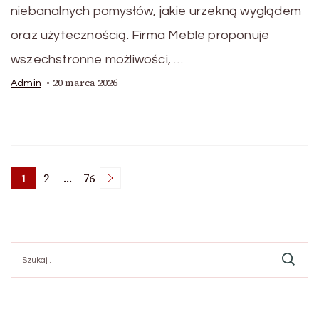
niebanalnych pomysłów, jakie urzekną wyglądem
oraz użytecznością. Firma Meble proponuje
wszechstronne możliwości, …
20 marca 2026
Admin
Stronicowanie
1
2
…
76
Strona
Strona
Strona
wpisów
Szukaj: